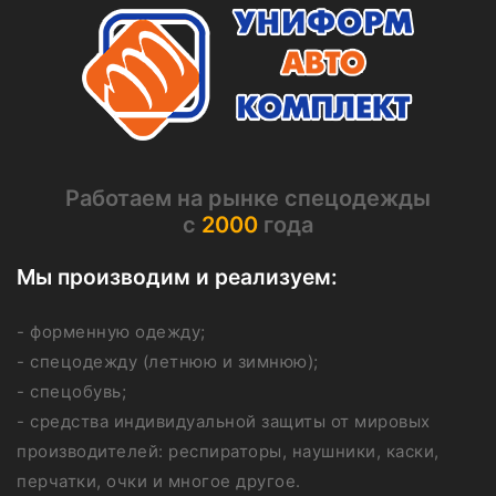
Работаем на рынке спецодежды
с
2000
года
Мы производим и реализуем:
- форменную одежду;
- спецодежду (летнюю и зимнюю);
- спецобувь;
- средства индивидуальной защиты от мировых
производителей: респираторы, наушники, каски,
перчатки, очки и многое другое.