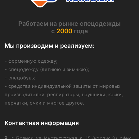
Работаем на рынке спецодежды
с
2000
года
Мы производим и реализуем:
- форменную одежду;
- спецодежду (летнюю и зимнюю);
- спецобувь;
- средства индивидуальной защиты от мировых
производителей: респираторы, наушники, каски,
перчатки, очки и многое другое.
Контактная информация
г. Брянск, ул. Институтская, д. 15 (корпус 3), офис