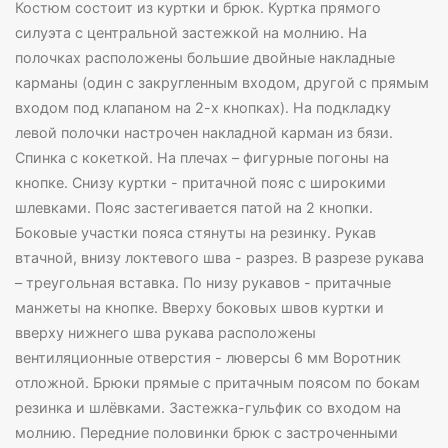
Костюм состоит из куртки и брюк. Куртка прямого
силуэта с центральной застежкой на молнию. На
полочках расположены большие двойные накладные
карманы (один с закругленным входом, другой с прямым
входом под клапаном на 2-х кнопках). На подкладку
левой полочки настрочен накладной карман из бязи.
Спинка с кокеткой. На плечах – фигурные погоны на
кнопке. Снизу куртки - притачной пояс с широкими
шлевками. Пояс застегивается патой на 2 кнопки.
Боковые участки пояса стянуты на резинку. Рукав
втачной, внизу локтевого шва - разрез. В разрезе рукава
– треугольная вставка. По низу рукавов - притачные
манжеты на кнопке. Вверху боковых швов куртки и
вверху нижнего шва рукава расположены
вентиляционные отверстия - люверсы 6 мм Воротник
отложной. Брюки прямые с притачным поясом по бокам
резинка и шлёвками. Застежка-гульфик со входом на
молнию. Передние половинки брюк с застроченными