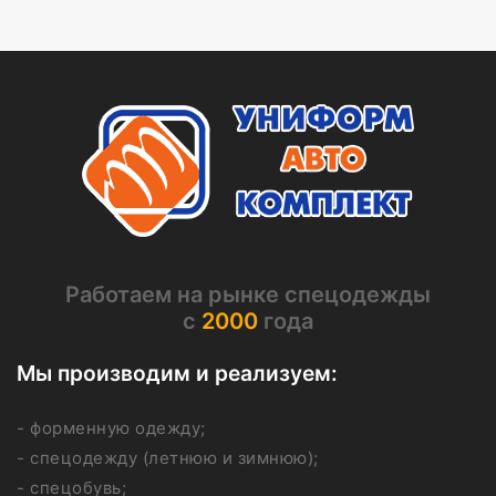
Работаем на рынке спецодежды
с
2000
года
Мы производим и реализуем:
- форменную одежду;
- спецодежду (летнюю и зимнюю);
- спецобувь;