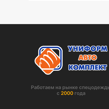
Работаем на рынке спецодежд
с
2000
года