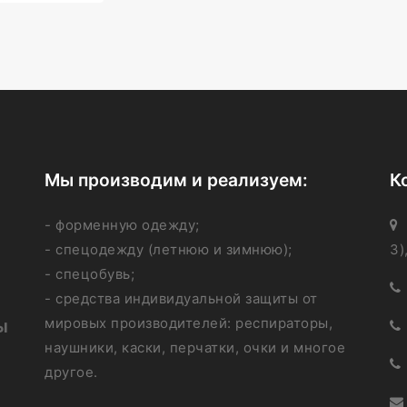
Мы производим и реализуем:
К
- форменную одежду;
- спецодежду (летнюю и зимнюю);
3)
- спецобувь;
- средства индивидуальной защиты от
мировых производителей: респираторы,
ы
наушники, каски, перчатки, очки и многое
другое.