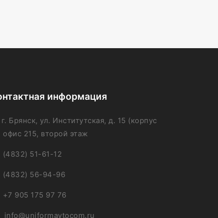
онтактная информация
г. Брянск, ул. Институтская, д. 15 (корпус
, офис 215, второй этаж
(4832) 51-61-12
(4832) 56-94-96
+7 905 175 97 76
info@uniformavtocom.ru